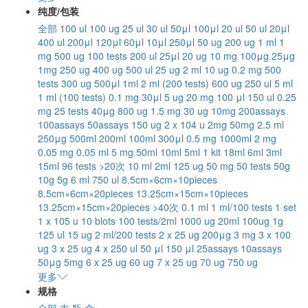
纯度/包装
全部
100 ul
100 ug
25 ul
30 ul
50μl
100μl
20 ul
50 ul
20μl
400 ul
200μl
120μl
60μl
10μl
250μl
50 ug
200 ug
1 ml
1
mg
500 ug
100 tests
200 ul
25μl
20 ug
10 mg
100μg
25μg
1mg
250 ug
400 ug
500 ul
25 ug
2 ml
10 ug
0.2 mg
500
tests
300 ug
500μl
1ml
2 ml (200 tests)
600 ug
250 ul
5 ml
1 ml (100 tests)
0.1 mg
30μl
5 ug
20 mg
100 μl
150 ul
0.25
mg
25 tests
40μg
800 ug
1.5 mg
30 ug
10mg
200assays
100assays
50assays
150 ug
2 x 104 u
2mg
50mg
2.5 ml
250μg
500ml
200ml
100ml
300μl
0.5 mg
1000ml
2 mg
0.05 mg
0.05 ml
5 mg
50ml
10ml
5ml
1 kit
18ml
6ml
3ml
15ml
96 tests
>20次
10 ml
2ml
125 ug
50 mg
50 tests
50g
10g
5g
6 ml
750 ul
8.5cm×6cm×10pieces
8.5cm×6cm×20pieces
13.25cm×15cm×10pieces
13.25cm×15cm×20pieces
>40次
0.1 ml
1 ml/100 tests
1 set
1 x 105 u
10 blots
100 tests/2ml
1000 ug
20ml
100ug
1g
125 ul
15 ug
2 ml/200 tests
2 x 25 ug
200μg
3 mg
3 x 100
ug
3 x 25 ug
4 x 250 ul
50 μl
150 μl
25assays
10assays
50μg
5mg
6 x 25 ug
60 ug
7 x 25 ug
70 ug
750 ug
更多
规格