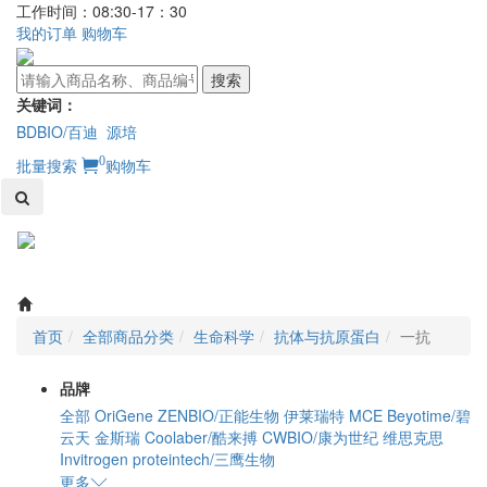
工作时间：08:30-17：30
我的订单
购物车
搜索
关键词：
BDBIO/百迪
源培
0
批量搜索
购物车
Toggl
naviga
首页
全部商品分类
生命科学
抗体与抗原蛋白
一抗
品牌
全部
OriGene
ZENBIO/正能生物
伊莱瑞特
MCE
Beyotime/碧
云天
金斯瑞
Coolaber/酷来搏
CWBIO/康为世纪
维思克思
Invitrogen
proteintech/三鹰生物
更多