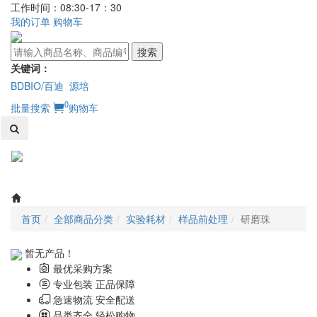
工作时间：08:30-17：30
我的订单
购物车
搜索
关键词：
BDBIO/百迪
源培
0
批量搜索
购物车
Toggl
naviga
首页
全部商品分类
实验耗材
样品前处理
研磨珠
暂无产品！
最优采购方案
专业包装 正品保障
急速物流 安全配送
品类齐全 轻松购物