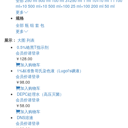
全部
250 ml
500 ml
100 ml
3×250 ml
1 ml
10×10 ml
1 l
100
ml×10
500 ml×10
500 ml×100
25 ml×100
200 ml
50 ml
更多
规格
全部
瓶
组
套
包
更多
展示：
大图
列表
0.5%铬黑T指示剂
会员价请登录
￥128.00
加入购物车
1%标准鲁哥氏染色液（Lugol's碘液）
会员价请登录
￥98.00
加入购物车
DEPC处理水（高压灭菌）
会员价请登录
￥58.00
加入购物车
DNS溶液
会员价请登录