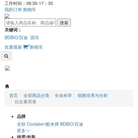
工作时间：08:30-17：30
我的订单
购物车
搜索
关键词：
BDBIO/百迪
源培
0
批量搜索
购物车
Toggl
naviga
首页
全部商品分类
生命科学
细胞培养与分析
抗生素溶液
品牌
全部
Coolaber/酷来搏
BDBIO/百迪
更多
纯度/包装