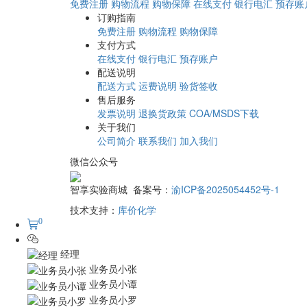
免费注册
购物流程
购物保障
在线支付
银行电汇
预存账
订购指南
免费注册
购物流程
购物保障
支付方式
在线支付
银行电汇
预存账户
配送说明
配送方式
运费说明
验货签收
售后服务
发票说明
退换货政策
COA/MSDS下载
关于我们
公司简介
联系我们
加入我们
微信公众号
智享实验商城 备案号：
渝ICP备2025054452号-1
技术支持：
库价化学
0
经理
业务员小张
业务员小谭
业务员小罗