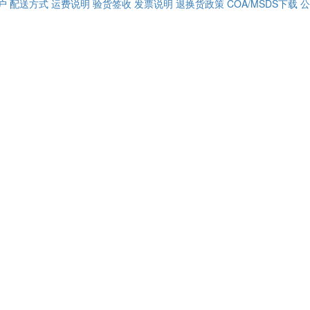
户
配送方式
运费说明
验货签收
发票说明
退换货政策
COA/MSDS下载
公