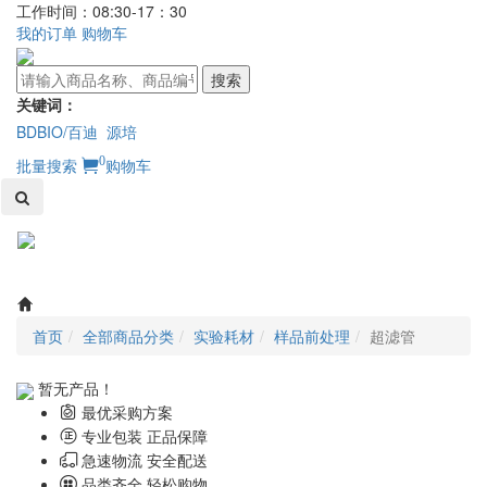
工作时间：08:30-17：30
我的订单
购物车
搜索
关键词：
BDBIO/百迪
源培
0
批量搜索
购物车
Toggl
naviga
首页
全部商品分类
实验耗材
样品前处理
超滤管
暂无产品！
最优采购方案
专业包装 正品保障
急速物流 安全配送
品类齐全 轻松购物