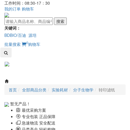
工作时间：08:30-17：30
我的订单
购物车
搜索
关键词：
BDBIO/百迪
源培
0
批量搜索
购物车
Toggl
naviga
首页
全部商品分类
实验耗材
分子生物学
转印滤纸
暂无产品！
最优采购方案
专业包装 正品保障
急速物流 安全配送
品类齐全 轻松购物