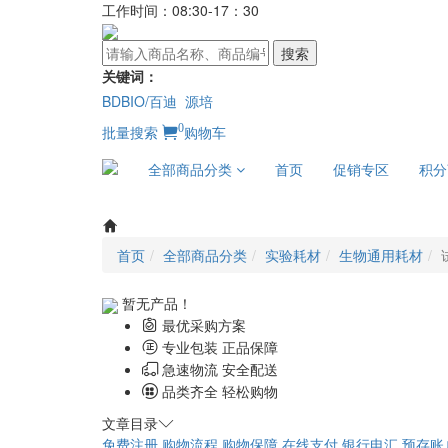
工作时间：08:30-17：30
搜索
关键词：
BDBIO/百迪
源培
0
批量搜索
购物车
全部商品分类
首页
促销专区
积分
首页
全部商品分类
实验耗材
生物通用耗材
暂无产品！
最优采购方案
专业包装 正品保障
急速物流 安全配送
品类齐全 轻松购物
文章目录
免费注册
购物流程
购物保障
在线支付
银行电汇
预存账