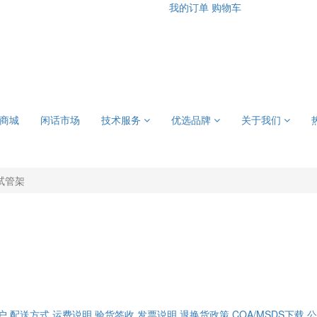
我的订单
购物车
商城
闲话市场
技术服务
优选品牌
关于我们
试管架
户
配送方式
运费说明
验货签收
发票说明
退换货政策
COA/MSDS下载
公