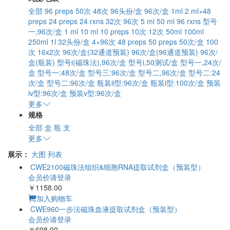
全部
96 preps
50次
48次
96头份/盒
96次/盒
1ml
2 ml×48
preps
24 preps
24 rxns
32次
96次
5 ml
50 ml
96 rxns
型号
一,96次/盒
1 ml
10 ml
10 preps
10次
12次
50ml
100ml
250ml
1l
32头份/盒
4×96次
48 preps
50 preps
50次/盒
100
次
16x2次
96次/盒(32通道预装)
96次/盒(96通道预装)
96次/
盒(瓶装)
型号i(磁珠法),96次/盒
型号i,50测试/盒
型号一,24次/
盒
型号一:48次/盒
型号三:96次/盒
型号二,96次/盒
型号二:24
次/盒
型号二:96次/盒
瓶装ii型:96次/盒
瓶装i型:100次/盒
预装
iv型:96次/盒
预装v型:96次/盒
更多
规格
全部
盒
瓶
支
更多
展示：
大图
列表
CWE2100磁珠法组织&细胞RNA提取试剂盒（预装型）
会员价请登录
￥1158.00
加入购物车
CWE960一步法磁珠血液提取试剂盒（预装型）
会员价请登录
￥698.00