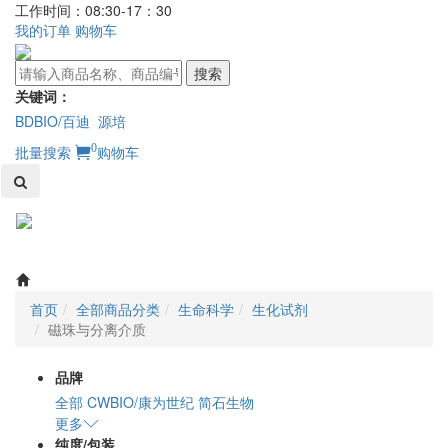
工作时间：08:30-17：30
我的订单
购物车
搜索
关键词：
BDBIO/百迪
源培
0
批量搜索
购物车
Toggl
naviga
首页
全部商品分类
生命科学
生化试剂
磁珠与分离介质
品牌
全部
CWBIO/康为世纪
简石生物
更多
纯度/包装