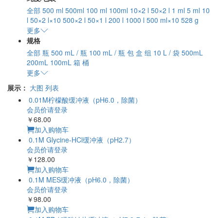
全部
500 ml
500ml
100 ml
100ml
10×2 l
50×2 l
1 ml
5 ml
10
l
50×2 l×10
500×2 l
50×1 l
200 l
1000 l
500 ml×10
528 g
更多
规格
全部
瓶
500 mL / 瓶
100 mL / 瓶
包
盒
组
10 L / 袋
500mL
200mL
100mL
箱
桶
更多
展示：
大图
列表
0.01M柠檬酸缓冲液
（pH6.0，除菌）
会员价请登录
￥68.00
加入购物车
0.1M Glycine-HCl缓冲
液（pH2.7）
会员价请登录
￥128.00
加入购物车
0.1M MES缓冲液
（pH6.0，除菌）