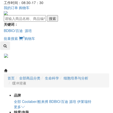
工作时间：08:30-17：30
我的订单
购物车
搜索
关键词：
BDBIO/百迪
源培
0
批量搜索
购物车
Toggl
naviga
首页
全部商品分类
生命科学
细胞培养与分析
缓冲溶液
品牌
全部
Coolaber/酷来搏
BDBIO/百迪
源培
伊莱瑞特
更多
纯度/包装