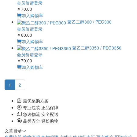
1
2
最优采购方案
专业包装 正品保障
急速物流 安全配送
品类齐全 轻松购物
文章目录
免费注册
购物流程
购物保障
在线支付
银行电汇
预存账户
配送方式
运费说明
验货签收
发票说明
退换货政策
COA/MSDS下载
公司简介
联系我们
加入我们
订购指南
免费注册
购物流程
购物保障
支付方式
在线支付
银行电汇
预存账户
配送说明
配送方式
运费说明
验货签收
售后服务
发票说明
退换货政策
COA/MSDS下载
关于我们