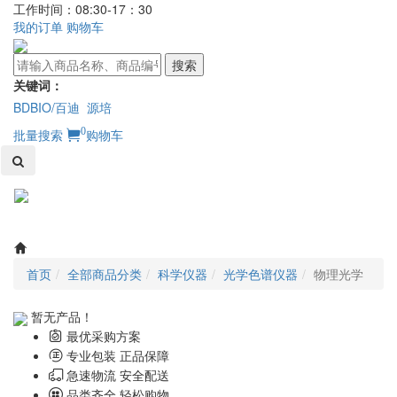
工作时间：08:30-17：30
我的订单
购物车
搜索
关键词：
BDBIO/百迪
源培
0
批量搜索
购物车
Toggl
naviga
首页
全部商品分类
科学仪器
光学色谱仪器
物理光学
暂无产品！
最优采购方案
专业包装 正品保障
急速物流 安全配送
品类齐全 轻松购物