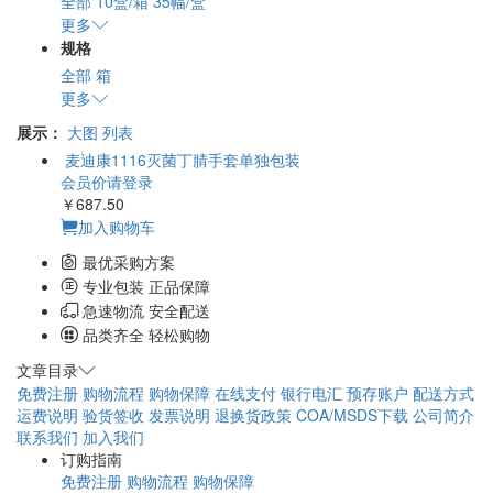
全部
10盒/箱 35幅/盒
更多
规格
全部
箱
更多
展示：
大图
列表
麦迪康1116灭菌丁腈手套单独包装
会员价请登录
￥687.50
加入购物车
最优采购方案
专业包装 正品保障
急速物流 安全配送
品类齐全 轻松购物
文章目录
免费注册
购物流程
购物保障
在线支付
银行电汇
预存账户
配送方式
运费说明
验货签收
发票说明
退换货政策
COA/MSDS下载
公司简介
联系我们
加入我们
订购指南
免费注册
购物流程
购物保障