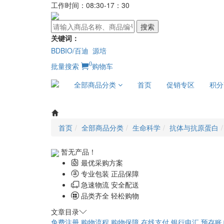
工作时间：08:30-17：30
搜索
关键词：
BDBIO/百迪
源培
0
批量搜索
购物车
全部商品分类
首页
促销专区
积分
首页
全部商品分类
生命科学
抗体与抗原蛋白
暂无产品！
最优采购方案
专业包装 正品保障
急速物流 安全配送
品类齐全 轻松购物
文章目录
免费注册
购物流程
购物保障
在线支付
银行电汇
预存账