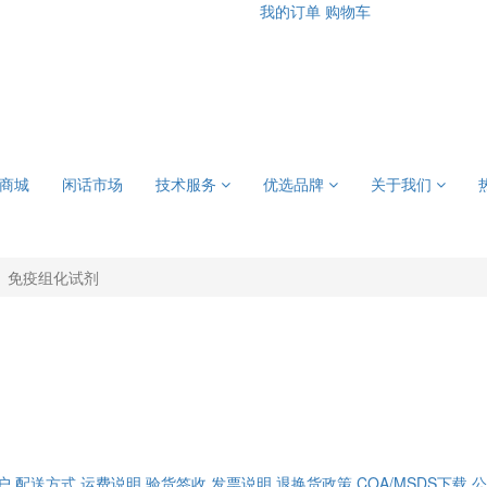
我的订单
购物车
商城
闲话市场
技术服务
优选品牌
关于我们
免疫组化试剂
户
配送方式
运费说明
验货签收
发票说明
退换货政策
COA/MSDS下载
公