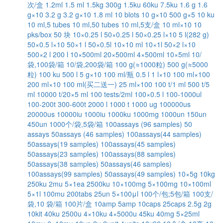
次/盒
1.2ml
1.5 ml
1.5kg
300g
1.5ku
60ku
7.5ku
1.6 g
1.6
g×10
3.2 g
3.2 g×10
1.8 ml
10 blots
10 g×10
500 g×5
10 ku
10 ml,5 tubes
10 ml,50 tubes
10 ml,5支/盒
10 ml×10
10
pks/box
50 块
10×0.25 l
50×0.25 l
50×0.25 l×10
5 l(282 g)
50×0.5 l×10
50×1 l
50×0.5l
10×10 ml
10×1l
50×2 l×10
500×2 l
200 l
10×500ml
20×500ml
4×500ml
10×5ml
10/
袋,100袋/箱
10/袋,200袋/箱
100 g(≈1000粒)
500 g(≈5000
粒)
100 ku
500 l
5 g×10
100 ml/瓶
0.5 l
1 l×10
100 ml×100
200 ml×10
100 ml(买二送一)
25 ml×100
100 t/1 ml
500 t/5
ml
10000 t/20×5 ml
100 tests/2ml
100×0.5 l
100-1000ul
100-200t
300-600t
2000 l
1000 t
1000 ug
100000us
20000us
10000iu
1000iu
1000ku
1000mg
1000un
150un
450un
1000个/袋,5袋/箱
100assays (96 samples)
50
assays
50assays (46 samples)
100assays(44 samples)
50assays(19 samples)
100assays(45 samples)
50assays(23 samples)
100assays(88 samples)
50assays(38 samples)
50assays(46 samples)
100assays(99 samples)
50assays(49 samples)
10×5g
10kg
250ku
2mu
5×1ea
2500ku
10×100mg
5×100mg
10×100ml
5×1l
100mu
200tabs
25un
5×100μl
100个/包;5包/箱
100支/
袋,10 袋/箱
100片/盒
10amp
5amp
10caps
25caps
2.5g
2g
10kit
40ku
2500u
4×10ku
4×5000u
45ku
40mg
5×25ml