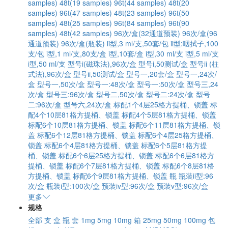
samples)
48t(19 samples)
96t(44 samples)
48t(20
samples)
96t(47 samples)
48t(23 samples)
96t(50
samples)
48t(25 samples)
96t(84 samples)
96t(90
samples)
48t(42 samples)
96次/盒(32通道预装)
96次/盒(96
通道预装)
96次/盒(瓶装)
ii型,3 ml/支,50套/包
ii型:咽拭子,100
支/包
i型,1 ml/支,80支/盒
i型,10套/盒
i型,30 ml/支
i型,5 ml/支
i型,50 ml/支
型号i(磁珠法),96次/盒
型号i,50测试/盒
型号ii (柱
式法),96次/盒
型号ii,50测试/盒
型号一,20套/盒
型号一,24次/
盒
型号一,50次/盒
型号一:48次/盒
型号一:50次/盒
型号三,24
次/盒
型号三:96次/盒
型号二,50次/盒
型号二:24次/盒
型号
二:96次/盒
型号六,24次/盒
标配1个4层25格方提桶、锁盖
标
配4个10层81格方提桶、锁盖
标配4个5层81格方提桶、锁盖
标配6个10层81格方提桶、锁盖
标配6个11层81格方提桶、锁
盖
标配6个12层81格方提桶、锁盖
标配6个4层25格方提桶、
锁盖
标配6个4层81格方提桶、锁盖
标配6个5层81格方提
桶、锁盖
标配6个6层25格方提桶、锁盖
标配6个6层81格方
提桶、锁盖
标配6个7层81格方提桶、锁盖
标配6个8层81格
方提桶、锁盖
标配6个9层81格方提桶、锁盖
瓶
瓶装ii型:96
次/盒
瓶装i型:100次/盒
预装iv型:96次/盒
预装v型:96次/盒
更多
规格
全部
支
盒
瓶
套
1mg
5mg
10mg
箱
25mg
50mg
100mg
包