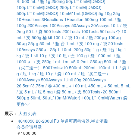
组
500 mL / 瓶
1g
250mg
50μL*10mM(DMSO)
100μL*10mM(DMSO)
250μL*10mM(DMSO)
500μL*10mM(DMSO)
10mM*1mL(DMSO)
5g
10g
25g
10Reactions
3Reactions
1Reaction
500mg
100 mL / 瓶
100g
200Assays
100Assays
50Assays
20Assays
10 L / 袋
2mg
50 L / 袋
500Tests
200Tests
100Tests
50Tests
个
10
mL / 支
500g
桶
kit
100 L / 袋
10 mL / 瓶
200μg
100μg
50μg
25μg
50 mL / 瓶
台
1 mL / 支
100 mg / 袋
20Tests
10Assays
250μL
25μL
10mL
200g
50g
1 g / 袋
1台
1kg
1
kg / 袋
1 kit
10 g / 支
10 瓶 / 盒
100 g / 袋
1000 mL / 瓶
1000 μL / 支
250g
1mL
1mL×5
0.2mL
250μg
500 mL / 瓶
（买二送一）
500Tests×10
500mL
200mL
100mL
1 L / 袋
1
g / 瓶
1 kg / 瓶
10 g / 袋
100 mL / 瓶（买二送一）
1000Assays
500Assays
1Unit
20g
2000Assays
26.5cm*3.75m / 卷
400 mL + 100 mL
450 mL + 50 mL
5 mL
/ 支
5 mL / 瓶
5 mg / 袋
50 mL / 支
500Tests×20
500ml
500μg
50mL
50μL*10mM(Water)
100μL*10mM(Water)
袋
更多
展示：
大图
列表
4640050 20-200ul F3 单道可调移液器,半支消毒
会员价请登录
￥1800.00