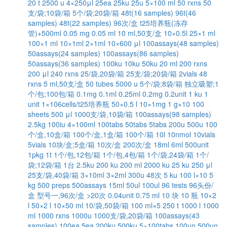
20 t
2500 u
4×250μl
25ea
25ku
25u
5×100 ml
50 rxns
50
支/袋;10袋/箱
5个/袋;20袋/箱
48t(16 samples)
96t(46
samples)
48t(22 samples)
96次/盒
t25培养瓶(冻存
管)+500ml
0.05 mg
0.05 ml
10 ml,50支/盒
10×0.5l
25×1 ml
100×1 ml
10×1ml
2×1ml
10×600 μl
100assays(48 samples)
50assays(24 samples)
100assays(86 samples)
50assays(36 samples)
100ku
10ku
50ku
20 ml
200 rxns
200 μl
240 rxns
25/袋,20袋/箱
25支/袋;20袋/箱
2vials
48
rxns
5 ml,50支/盒
50 tubes
5000 u
5个/袋;8袋/箱
独立吸塑;1
个/包;100包/箱
0.1mg
0.1ml
0.25ml
0.2mg
0.2unit
1 ku
1
unit
1×106cells/t25培养瓶
50×0.5 l
10×1mg
1 g×10
100
sheets
500 μl
1000支/袋,10袋/箱
100assays(98 samples)
2.5kg
100iu
4×100ml
100tabs
50tabs
5tabs
200u
500u
100
个/盒,10盒/箱
100个/盒,1盒/箱
100个/箱
10l
10nmol
10vials
5vials
10块/盒;5盒/箱
10次/盒
200次/盒
18ml
6ml
500unit
1pkg
1t
1个/包,12包/箱
1个/包,4包/箱
1个/袋,24袋/箱
1个/
袋;12袋/箱
1台
2.5ku
200 ku
200 ml
2000 ku
25 ku
250 μl
25支/袋,40袋/箱
3×10ml
3×2ml
300u
48次
5 ku
100 l×10
5
kg
500 preps
500assays
15ml
50ul
100ul
96 tests
96头份/
盒
型号一,96次/盒
>20次
0.04unit
0.75 ml
10 块
10 瓶
10×2
l
50×2 l
10×50 ml
10/袋,50袋/箱
100 ml×5
250 t
1000 l
1000
ml
1000 rxns
1000u
1000支/袋,20袋/箱
100assays(43
samples)
100ea
5ea
200ku
500ku
5×100tabs
100un
500un