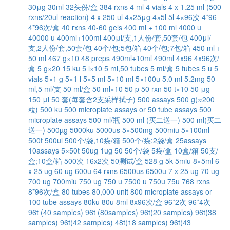
30μg
30ml
32头份/盒
384 rxns
4 ml
4 vials
4 x 1.25 ml (500
rxns/20ul reaction)
4 x 250 ul
4×25μg
4×5l
5l
4×96次
4*96
4*96次/盒
40 rxns
40-60 gels
400 ml + 100 ml
4000 u
40000 u
400ml+100ml
400μl/支,1人份/套,50套/包
400μl/
支,2人份/套,50套/包
40个/包;5包/箱
40个/包;7包/箱
450 ml +
50 ml
467 g×10
48 preps
490ml+10ml
490ml
4x96
4x96次/
盒
5 g×20
15 ku
5 l×10
5 ml,50 tubes
5 ml/盒
5 tubes
5 u
5
vials
5×1 g
5×1 l
5×5 ml
5×10 ml
5×100u
5.0 ml
5.2mg
50
ml,5 ml/支
50 ml/盒
50 ml×10
50 p
50 rxn
50 t×10
50 μg
150 μl
50 套(每套含2支采样拭子)
500 assays
500 g(≈200
粒)
500 ku
500 microplate assays or 50 tube assays
500
microplate assays
500 ml/瓶
500 ml (买二送一)
500 ml(买二
送一)
500µg
5000ku
5000us
5×500mg
500miu
5×100ml
500t
500ul
500个/袋,10袋/箱
500个/袋;2袋/盒
25assays
10assays
5×50t
50ug
1ug
50
50个/袋 5袋/盒 10盒/箱
50支/
盒;10盒/箱
500次
16x2次
50测试/盒
528 g
5k
5miu
8×5ml
6
x 25 ug
60 ug
600u
64 rxns
6500us
6500u
7 x 25 ug
70 ug
700 ug
700miu
750 ug
750 u
7500 u
750u
75u
768 rxns
8*96次/盒
80 tubes
80,000 unit
800 microplate assays or
100 tube assays
80ku
80u
8ml
8x96次/盒
96*2次
96*4次
96t (40 samples)
96t (80samples)
96t(20 samples)
96t(38
samples)
96t(42 samples)
48t(18 samples)
96t(43