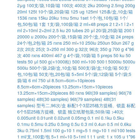
2μg
100支/袋,10袋/箱
100次
400次
2ku
200mg
2.5mg
200g
20ml
125t
10个/袋,20袋/箱
125 ug
125ml
125条/盒,10盒/箱
1536 rxns
15ku
20ku
1mu
5mu
1set
1个/包,10包/箱
1个/
包,50包/箱
1套
1支/袋,100袋/箱
2 ml×48 preps
2 t
2×1 l
2×1
ml
2×10ml
2×2ml
2.5 ku
20 tubes
20 μl
20/袋,25袋/箱
200 t
20000 u
2000u
200个/袋,15袋/箱
20个/盒,10盒/箱
24 preps
24个/包,2包/箱
25 rxns
250 ml×10
250iu
250un
50un
267 g
2次
20次
25次
3×250 ml
300 g
32次
96次
350 g
700 g
4*96
次
400 rxns
400ml
467 g
4个/袋,10袋/箱
5 preps
50 ku
50
tests
50 μl
500 g(≈1000粒)
500 ml×100
500 t
5000iu
5000u
500iu
500个/袋,2袋/盒,10盒/箱
500支/袋/盒;10盒/箱
50支/
包,10包/箱
50支/包,20包/箱
5×5ml
5个/袋;12袋/箱
5个/袋;5
袋/箱
6 ml
750 ul
8.5cm×6cm×10pieces
8.5cm×6cm×20pieces
13.25cm×15cm×10pieces
13.25cm×15cm×20pieces
80 rxns
96t(39 samples)
96t(78
samples)
48t(30 samples)
96t(79 samples)
48t(31
samples)
型号二,96次/盒
标配1个3层25格方提桶、锁盖
标配
6个5层25格方提桶、锁盖
独立纸塑包装;50块/箱
>40次
0.005unit
0.01unit
0.02unit
0.05mg
0.1 ml
0.1ku
0.5ku
0.1mu
0.5mu
0.25u
0.5mg
0.5u
0.3 ml
0.4un
0.5 ml
0.6ku
3ku
0.75ml
1.5ml
100 g×10
1 mg×5
1 mg×10
1 ml/100 tests
1 ml/支,100套/包
5×1 ml×10
5×1ml
1 t
1 unit:
1 x 105 u
1*96