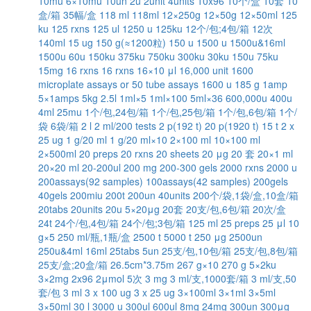
10mu
6×10mu
10un
2u
2unit
4units
10x96
10个/盒
10套
10
盒/箱 35幅/盒
118 ml
118ml
12×250g
12×50g
12×50ml
125
ku
125 rxns
125 ul
1250 u
125ku
12个/包;4包/箱
12次
140ml
15 ug
150 g(≈1200粒)
150 u
1500 u
1500u&16ml
1500u
60u
150ku
375ku
750ku
300ku
30ku
150u
75ku
15mg
16 rxns
16 rxns
16×10 μl
16,000 unit
1600
microplate assays or 50 tube assays
1600 u
185 g
1amp
5×1amps
5kg
2.5l
1ml×5
1ml×100
5ml×36
600,000u
400u
4ml
25mu
1个/包,24包/箱
1个/包,25包/箱
1个/包,6包/箱
1个/
袋 6袋/箱
2 l
2 ml/200 tests
2 p(192 t)
20 p(1920 t)
15 t
2 x
25 ug
1 g/20 ml
1 g/20 ml×10
2×100 ml
10×100 ml
2×500ml
20 preps
20 rxns
20 sheets
20 μg
20 套
20×1 ml
20×20 ml
20-200ul
200 mg
200-300 gels
2000 rxns
2000 u
200assays(92 samples)
100assays(42 samples)
200gels
40gels
200miu
200t
200un
40units
200个/袋,1袋/盒,10盒/箱
20tabs
20units
20u
5×20μg
20套
20支/包,6包/箱
20次/盒
24t
24个/包,4包/箱
24个/包;3包/箱
125 ml
25 preps
25 μl
10
g×5
250 ml/瓶,1瓶/盒
2500 t
5000 t
250 μg
2500un
250u&4ml
16ml
25tabs
5un
25支/包,10包/箱
25支/包,8包/箱
25支/盒;20盒/箱
26.5cm*3.75m
267 g×10
270 g
5×2ku
3×2mg
2x96
2μmol
5次
3 mg
3 ml/支,1000套/箱
3 ml/支,50
套/包
3 ml
3 x 100 ug
3 x 25 ug
3×100ml
3×1ml
3×5ml
3×50ml
30 l
3000 u
300ul
600ul
8mg
24mg
300un
300μg