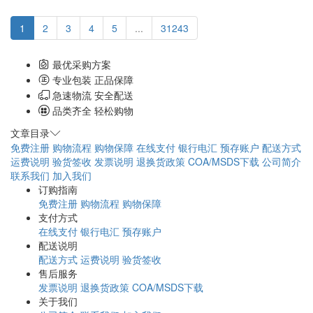
1
2
3
4
5
...
31243
最优采购方案
专业包装 正品保障
急速物流 安全配送
品类齐全 轻松购物
文章目录
免费注册
购物流程
购物保障
在线支付
银行电汇
预存账户
配送方式
运费说明
验货签收
发票说明
退换货政策
COA/MSDS下载
公司简介
联系我们
加入我们
订购指南
免费注册
购物流程
购物保障
支付方式
在线支付
银行电汇
预存账户
配送说明
配送方式
运费说明
验货签收
售后服务
发票说明
退换货政策
COA/MSDS下载
关于我们