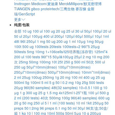
Invitrogen
Medicom/麦迪康
MerckMillipore/默克密理博
TIANGEN
gibco
proteintech/三鹰生物
赛百慷
金斯
瑞/GenScript
更多
纯度/包装
全部
10 ug
100 ul
100 ug
20 ug
25 ul
30 ul
50μl
100μl
20 ul
50 ul
20μl
100μg
400 ul
200μl
120μl
60μl
500μl
10μl
1ml
48t
96t
250μl
1 mg
50 ug
200 ug
1 ml
10μg
1mg
50μg
100t
500 ug
100tests
20tests
100tests×2
96t*5
25μg
50tests
5mg
10mg
1×106cells/t25培养瓶(冻存管)
125ml*4
200 ul
100 tests
96t*15
50μl&100μg
25μl
2 mg
10 mg
200
次
25mg
50mg
100mg
10t
25t
250 g
500 ml
50次
500 ul
250 ug
50μl*10mm(dmso)
100μl*10mm(dmso)
250μl*10mm(dmso)
500μl*10mm(dmso)
10mm*1ml(dmso)
2 ml
25ug
100ug
250mg
1g
20 mg
100 ml
400 ug
25 ug
500ml
5g
100ml
5 ml
5 g
50 l
0.2 mg
10g
25g
500 tests
20μg
96t(80 samples)
48t(32 samples)
10×0.5 l
100 g
10
μg
1 g
300 ug
25 g
1.5 mg
4x125ml
t-25*1瓶
100 μl
500 g
2 ml (200 tests)
40次
500mg
100g
96t(40 samples)
600 ug
20 g
50 mg
250 ul
5 l
1 ml (100 tests)
10 ml
1kit
250μg
50
preps
50 t
2mg
96 preps
0.1 mg
50 ml
30μl
96支/盒;50盒/
箱
1 kg
10 l
100 mg
10ml
500g
50ml
5μg
10 g
200μg