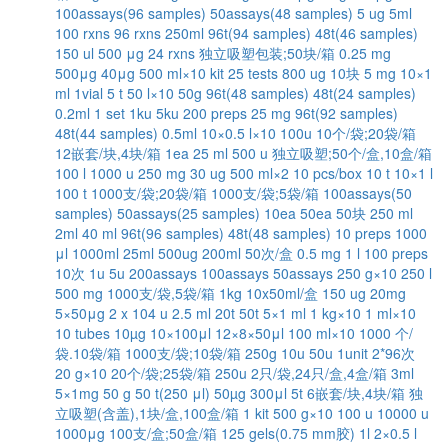
100assays(96 samples)
50assays(48 samples)
5 ug
5ml
100 rxns
96 rxns
250ml
96t(94 samples)
48t(46 samples)
150 ul
500 μg
24 rxns
独立吸塑包装;50块/箱
0.25 mg
500μg
40μg
500 ml×10
kit
25 tests
800 ug
10块
5 mg
10×1
ml
1vial
5 t
50 l×10
50g
96t(48 samples)
48t(24 samples)
0.2ml
1 set
1ku
5ku
200 preps
25 mg
96t(92 samples)
48t(44 samples)
0.5ml
10×0.5 l×10
100u
10个/袋;20袋/箱
12嵌套/块,4块/箱
1ea
25 ml
500 u
独立吸塑;50个/盒,10盒/箱
100 l
1000 u
250 mg
30 ug
500 ml×2
10 pcs/box
10 t
10×1 l
100 t
1000支/袋;20袋/箱
1000支/袋;5袋/箱
100assays(50
samples)
50assays(25 samples)
10ea
50ea
50块
250 ml
2ml
40 ml
96t(96 samples)
48t(48 samples)
10 preps
1000
μl
1000ml
25ml
500ug
200ml
50次/盒
0.5 mg
1 l
100 preps
10次
1u
5u
200assays
100assays
50assays
250 g×10
250 l
500 mg
1000支/袋,5袋/箱
1kg
10x50ml/盒
150 ug
20mg
5×50μg
2 x 104 u
2.5 ml
20t
50t
5×1 ml
1 kg×10
1 ml×10
10 tubes
10µg
10×100μl
12×8×50μl
100 ml×10
1000 个/
袋.10袋/箱
1000支/袋;10袋/箱
250g
10u
50u
1unit
2*96次
20 g×10
20个/袋;25袋/箱
250u
2只/袋,24只/盒,4盒/箱
3ml
5×1mg
50 g
50 t(250 μl)
50µg
300μl
5t
6嵌套/块,4块/箱
独
立吸塑(含盖),1块/盒,100盒/箱
1 kit
500 g×10
100 u
10000 u
1000μg
100支/盒;50盒/箱
125 gels(0.75 mm胶)
1l
2×0.5 l