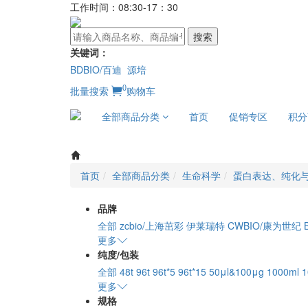
工作时间：08:30-17：30
搜索
关键词：
BDBIO/百迪
源培
0
批量搜索
购物车
全部商品分类
首页
促销专区
积分
首页
全部商品分类
生命科学
蛋白表达、纯化
品牌
全部
zcbio/上海茁彩
伊莱瑞特
CWBIO/康为世纪
更多
纯度/包装
全部
48t
96t
96t*5
96t*15
50μl&100μg
1000ml
1
更多
规格