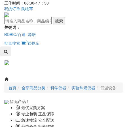
工作时间：08:30-17：30
我的订单
购物车
搜索
关键词：
BDBIO/百迪
源培
0
批量搜索
购物车
Toggl
naviga
首页
全部商品分类
科学仪器
实验常规仪器
低温设备
暂无产品！
最优采购方案
专业包装 正品保障
急速物流 安全配送
品类齐全 轻松购物