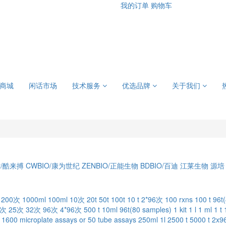
我的订单
购物车
商城
闲话市场
技术服务
优选品牌
关于我们
er/酷来搏
CWBIO/康为世纪
ZENBIO/正能生物
BDBIO/百迪
江莱生物
源培
200次
1000ml
100ml
10次
20t
50t
100t
10 t
2*96次
100 rxns
100 t
96t
0次
25次
32次
96次
4*96次
500 t
10ml
96t(80 samples)
1 kit
1 l
1 ml
1 t
1600 microplate assays or 50 tube assays
250ml
1l
2500 t
5000 t
2x9