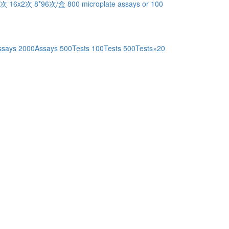
0次
16x2次
8*96次/盒
800 microplate assays or 100
ssays
2000Assays
500Tests
100Tests
500Tests×20