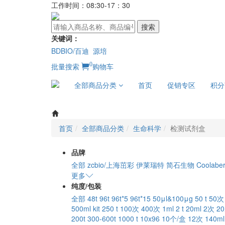
工作时间：08:30-17：30
搜索
关键词：
BDBIO/百迪
源培
0
批量搜索
购物车
全部商品分类
首页
促销专区
积分
首页
全部商品分类
生命科学
检测试剂盒
品牌
全部
zcbio/上海茁彩
伊莱瑞特
简石生物
Coolab
更多
纯度/包装
全部
48t
96t
96t*5
96t*15
50μl&100μg
50 t
50次
500ml
kit
250 t
100次
400次
1ml
2 t
20ml
2次
2
200t
300-600t
1000 t
10x96
10个/盒
12次
140ml