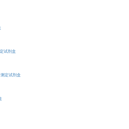
4-羟基壬烯酸(4-HNE)酶联免疫吸附测定试剂盒
盒
6酮前列腺素F1a(6-keto-PGF1a)酶联免疫吸附测定试剂盒
8-异构前列腺素F2α(8-epi-PGF2α)酶联免疫吸附测定试
8羟基脱氧鸟苷(8-OHdG)酶联免疫吸附测定试剂盒