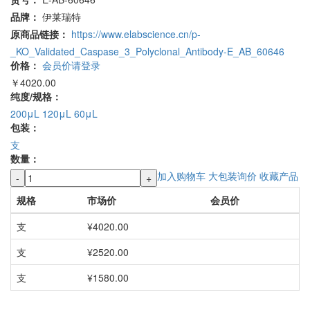
品牌：
伊莱瑞特
原商品链接：
https://www.elabscience.cn/p-
_KO_Validated_Caspase_3_Polyclonal_Antibody-E_AB_60646
价格：
会员价请登录
￥4020.00
纯度/规格：
200μL
120μL
60μL
包装：
支
数量：
加入购物车
大包装询价
收藏产品
-
+
规格
市场价
会员价
支
¥4020.00
支
¥2520.00
支
¥1580.00