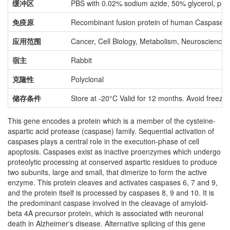
缓冲区
PBS with 0.02% sodium azide, 50% glycerol, pH 
免疫原
Recombinant fusion protein of human Caspase-
应用范围
Cancer, Cell Biology, Metabolism, Neuroscience
宿主
Rabbit
克隆性
Polyclonal
储存条件
Store at -20°C Valid for 12 months. Avoid freeze 
This gene encodes a protein which is a member of the cysteine-
aspartic acid protease (caspase) family. Sequential activation of
caspases plays a central role in the execution-phase of cell
apoptosis. Caspases exist as inactive proenzymes which undergo
proteolytic processing at conserved aspartic residues to produce
two subunits, large and small, that dimerize to form the active
enzyme. This protein cleaves and activates caspases 6, 7 and 9,
and the protein itself is processed by caspases 8, 9 and 10. It is
the predominant caspase involved in the cleavage of amyloid-
beta 4A precursor protein, which is associated with neuronal
death in Alzheimer's disease. Alternative splicing of this gene