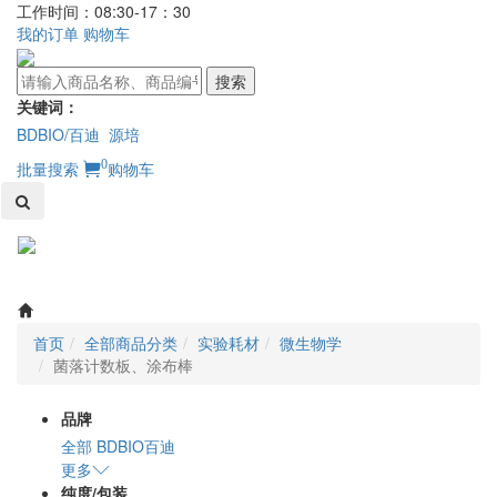
工作时间：08:30-17：30
我的订单
购物车
搜索
关键词：
BDBIO/百迪
源培
0
批量搜索
购物车
Toggl
naviga
首页
全部商品分类
实验耗材
微生物学
菌落计数板、涂布棒
品牌
全部
BDBIO百迪
更多
纯度/包装