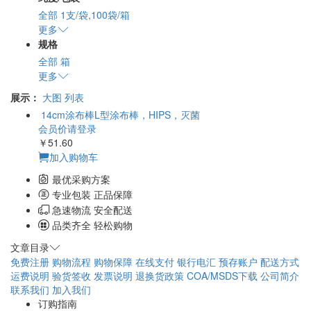
全部
1支/袋,100袋/箱
更多
规格
全部
箱
更多
展示：
大图
列表
14cm涂布棒L型涂布
棒，HIPS，灭菌
会员价请登录
￥51.60
加入购物车
最优采购方案
专业包装 正品保障
急速物流 安全配送
品类齐全 轻松购物
文章目录
免费注册
购物流程
购物保障
在线支付
银行电汇
预存账户
配送方式
运费说明
验货签收
发票说明
退换货政策
COA/MSDS下载
公司简介
联系我们
加入我们