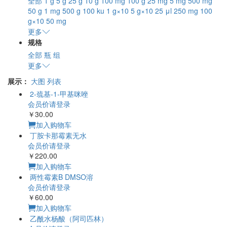
全部
1 g
5 g
25 g
10 g
100 mg
100 g
25 mg
5 mg
500 mg
50 g
1 mg
500 g
100 ku
1 g×10
5 g×10
25 μl
250 mg
100
g×10
50 mg
更多
规格
全部
瓶
组
更多
展示：
大图
列表
2-巯基-1-甲基咪唑
会员价请登录
￥30.00
加入购物车
丁胺卡那霉素无水
会员价请登录
￥220.00
加入购物车
两性霉素B DMSO溶
会员价请登录
￥60.00
加入购物车
乙酰水杨酸（阿司匹林）