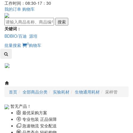
工作时间：08:30-17：30
我的订单
购物车
搜索
关键词：
BDBIO/百迪
源培
0
批量搜索
购物车
Toggl
naviga
首页
全部商品分类
实验耗材
生物通用耗材
采样管
暂无产品！
最优采购方案
专业包装 正品保障
急速物流 安全配送
品类齐全 轻松购物