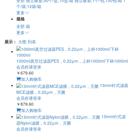
全部
独立吸塑;50个/盒,10盒/箱
独立吸塑;1个/包;100包/箱
1
个/袋;12袋/箱
更多
规格
全部
箱
更多
展示：
大图
列表
1000ml真空过滤器PES，0.22μm，上杯1000ml/下杯1000ml
会员价请登录
￥679.60
加入购物车
13mm针式滤器
MCE滤膜，0.22μm，灭菌
会员价请登录
￥879.60
加入购物车
13mm针式滤
器Nylon滤膜，0.22μm，灭菌
会员价请登录