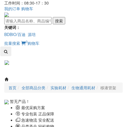
工作时间：08:30-17：30
我的订单
购物车
搜索
关键词：
BDBIO/百迪
源培
0
批量搜索
购物车
Toggl
naviga
首页
全部商品分类
实验耗材
生物通用耗材
移液管架
暂无产品！
最优采购方案
专业包装 正品保障
急速物流 安全配送
品类齐全 轻松购物