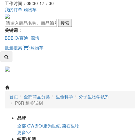
工作时间：08:30-17：30
我的订单
购物车
搜索
关键词：
BDBIO/百迪
源培
0
批量搜索
购物车
Toggl
naviga
首页
全部商品分类
生命科学
分子生物学试剂
PCR 相关试剂
品牌
全部
CWBIO/康为世纪
简石生物
更多
纯度/包装