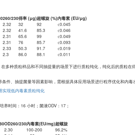
80
260/230
得率 (μg)
超螺旋 (%)
内毒素 (EU/μg)
2.32
32
92
<0.045
2.32
41.6
85.3
<0.046
2.31
65.6
99
<0.049
2.31
76
85.7
<0.093
2.33
50.3
91.7
<0.019
2.3
86.0
88.1
<0.011
o L01106-48，在多种质粒样品和不同抽提量的场景下进行质粒纯化，纯化后
养条件、抽提菌量等因素影响，需根据具体应用场景进行程序优化和内毒
-48联用实现低内毒素质粒纯化
培养时间：16 小时；菌液ODV：17；
80
OD260/230
内毒素(EU/mg)
超螺旋
2.30
100-200
96.2%