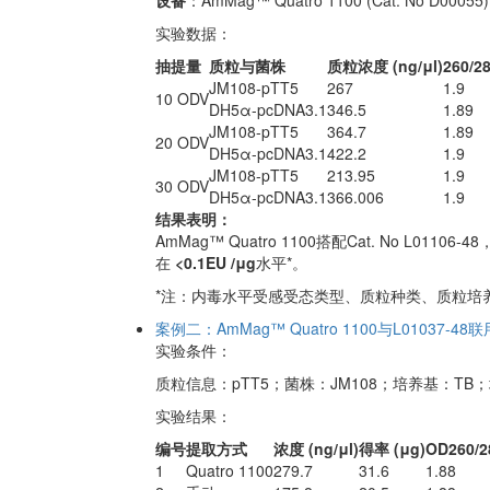
设备
：AmMag™ Quatro 1100 (Cat. No D00055)
实验数据：
抽提量
质粒与菌株
质粒浓度 (ng/μl)
260/2
JM108-pTT5
267
1.9
10 ODV
DH5α-pcDNA3.1
346.5
1.89
JM108-pTT5
364.7
1.89
20 ODV
DH5α-pcDNA3.1
422.2
1.9
JM108-pTT5
213.95
1.9
30 ODV
DH5α-pcDNA3.1
366.006
1.9
结果表明：
AmMag™ Quatro 1100搭配Cat. N
在
<0.1EU /μg
水平*。
*注：内毒水平受感受态类型、质粒种类、质粒培
案例二：AmMag™ Quatro 1100与L01037
实验条件：
质粒信息：pTT5；菌株：JM108；培养基：TB；
实验结果：
编号
提取方式
浓度 (ng/μl)
得率 (μg)
OD260/2
1
Quatro 1100
279.7
31.6
1.88