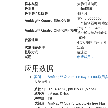
样本类型
大肠杆菌菌泥
样本量
1-5ml菌液
样本管 / 反应管
48孔板
货号：D00055C
AmMag™ Quatro 系统控制器
一个控制器可同时控
货号：D00043C
AmMag™ Quatro 自动化纯化模块
单个模块单次纯化多
192个
仪器通量
4台模块同时运行时
试剂储存条件
室温
提取方式
磁珠法
试用
申请试用 »
应用数据
案例一：AmMag™ Quatro 1100与L011
实验条件：
质粒
：pTT5 (4.4Kb)，pcDNA3.1 (5.5Kb)
感受态
：JM108, DH5α
培养基
：TB
试剂盒
：AmMag™ Quatro-Endotoxin-free Plasmidp