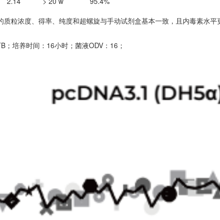
2.14
> 20 w
95.4%
-48联用，提取的质粒浓度、得率、纯度和超螺旋与手动试剂盒基本一致，且内毒
TB；培养时间：16小时；菌液ODV：16；