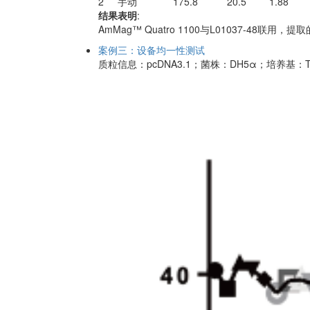
2
手动
175.8
20.5
1.88
结果表明
:
AmMag™ Quatro 1100与L01037
案例三：设备均一性测试
质粒信息：pcDNA3.1；菌株：DH5α；培养基：