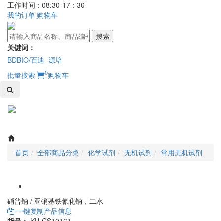
工作时间：08:30-17：30
我的订单
购物车
搜索
关键词：
BDBIO/百迪
源培
0
批量搜索
购物车
Toggl
naviga
首页
全部商品分类
化学试剂
无机试剂
常用无机试剂
硝普钠 / 亚硝基铁氰化钠，二水
一键复制产品信息
货号：
KU-CS10161