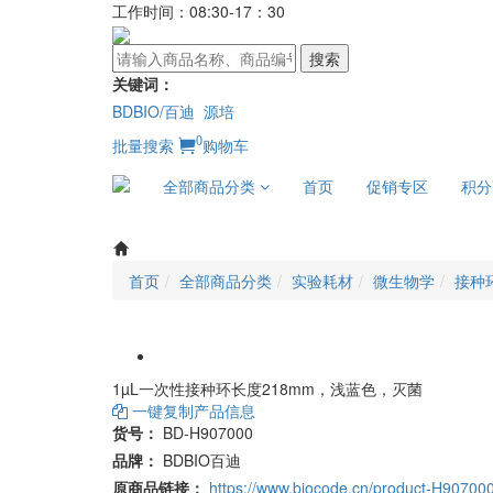
工作时间：08:30-17：30
搜索
关键词：
BDBIO/百迪
源培
0
批量搜索
购物车
全部商品分类
首页
促销专区
积分
首页
全部商品分类
实验耗材
微生物学
接种
1µL一次性接种环长度218mm，浅蓝色，灭菌
一键复制产品信息
货号：
BD-H907000
品牌：
BDBIO百迪
原商品链接：
https://www.biocode.cn/product-H90700