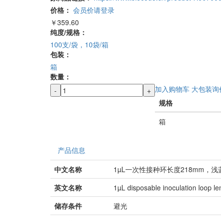
价格：
会员价请登录
￥359.60
纯度/规格：
100支/袋，10袋/箱
包装：
箱
数量：
加入购物车
大包装询
-
+
规格
箱
产品信息
中文名称
1µL一次性接种环长度218mm，
英文名称
1µL disposable inoculation loop le
储存条件
避光