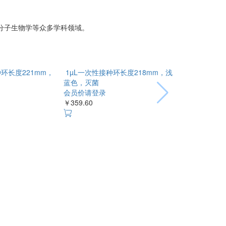
分子生物学等众多学科领域。
种环长度221mm，深
1µL一次性接种环长度218mm，浅
蓝色，灭菌
会员价请登录
￥359.60