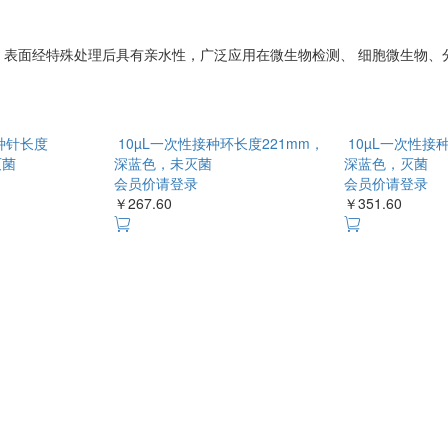
，表面经特殊处理后具有亲水性，广泛应用在微生物检测、 细胞微生物、
种针长度
10µL一次性接种环长度221mm，深
10µL一次性接
灭菌
蓝色，未灭菌
蓝色，灭菌
会员价请登录
会员价请登录
￥267.60
￥351.60