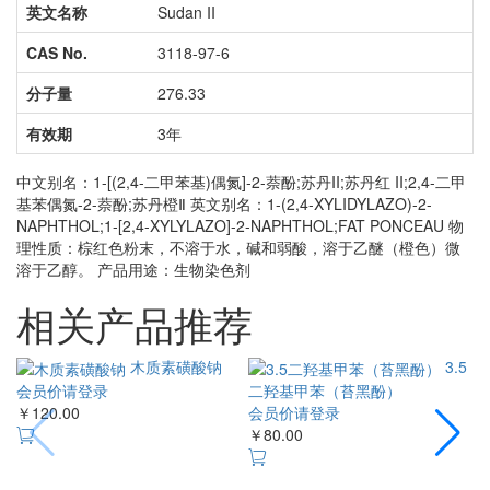
英文名称
Sudan II
CAS No.
3118-97-6
分子量
276.33
有效期
3年
中文别名：1-[(2,4-二甲苯基)偶氮]-2-萘酚;苏丹II;苏丹红 II;2,4-二甲
基苯偶氮-2-萘酚;苏丹橙Ⅱ 英文别名：1-(2,4-XYLIDYLAZO)-2-
NAPHTHOL;1-[2,4-XYLYLAZO]-2-NAPHTHOL;FAT PONCEAU 物
理性质：棕红色粉末，不溶于水，碱和弱酸，溶于乙醚（橙色）微
溶于乙醇。 产品用途：生物染色剂
相关产品推荐
木质素磺酸钠
3.5二羟基甲苯（苔黑酚）
会员价请登录
会员价请登录
￥120.00
￥80.00
￥