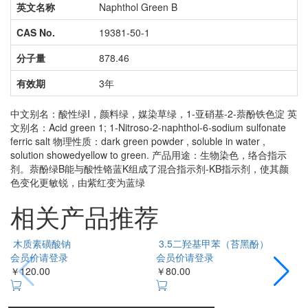
英文名称
Naphthol Green B
CAS No.
19381-50-1
分子量
878.46
有效期
3年
中文别名：酸性绿I，颜料绿，媒染草绿，1-亚硝基-2-萘酚铁色淀 英
文别名：Acid green 1; 1-Nitroso-2-naphthol-6-sodium sulfonate
ferric salt 物理性质：dark green powder , soluble in water ,
solution showedyellow to green. 产品用途：生物染色，络合指示
剂。萘酚绿B能与酸性铬蓝K组成了混合指示剂-KB指示剂，使其颜
色变化更敏锐，由紫红变为蓝绿
相关产品推荐
木质素磺酸钠
3.5二羟基甲苯（苔黑酚）
会员价请登录
会员价请登录
￥120.00
￥80.00
￥