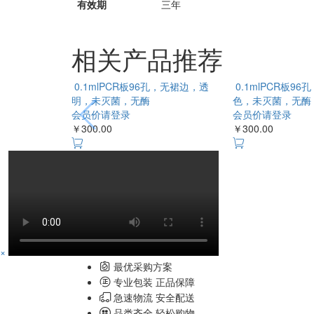
有效期
三年
相关产品推荐
0.1mlPCR板96孔，无裙边，透
0.1mlPCR板9
明，未灭菌，无酶
色，未灭菌，无酶
会员价请登录
会员价请登录
￥300.00
￥300.00
×
最优采购方案
专业包装 正品保障
急速物流 安全配送
品类齐全 轻松购物