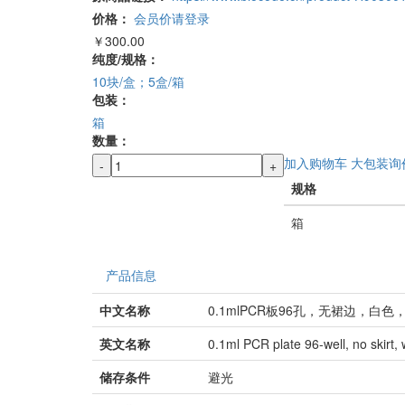
价格：
会员价请登录
￥300.00
纯度/规格：
10块/盒；5盒/箱
包装：
箱
数量：
加入购物车
大包装询
-
+
规格
箱
产品信息
中文名称
0.1mlPCR板96孔，无裙边，白
英文名称
0.1ml PCR plate 96-well, no skirt, 
储存条件
避光