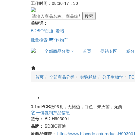
工作时间：08:30-17：30
搜索
关键词：
BDBIO/百迪
源培
0
批量搜索
购物车
全部商品分类
首页
促销专区
积分
首页
全部商品分类
实验耗材
分子生物学
PC
0.1mlPCR板96孔，无裙边，白色，未灭菌，无酶
一键复制产品信息
货号：
BD-H903001
品牌：
BDBIO百迪
原商品链接：
https://www.biocode.cn/product-H90300