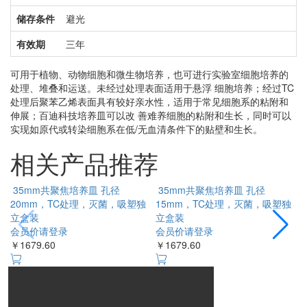
储存条件
避光
有效期
三年
可用于植物、动物细胞和微生物培养，也可进行实验室细胞培养的
处理、堆叠和运送。未经过处理表面适用于悬浮 细胞培养；经过TC
处理后聚苯乙烯表面具有较好亲水性，适用于常见细胞系的粘附和
伸展；百迪科技培养皿可以改 善难养细胞的粘附和生长，同时可以
实现如原代或转染细胞系在低/无血清条件下的贴壁和生长。
相关产品推荐
35mm共聚焦培养皿 孔径
35mm共聚焦培养皿 孔径
20mm，TC处理，灭菌，吸塑独
15mm，TC处理，灭菌，吸塑独
立盒装
立盒装
会员价请登录
会员价请登录
￥
￥1679.60
￥1679.60