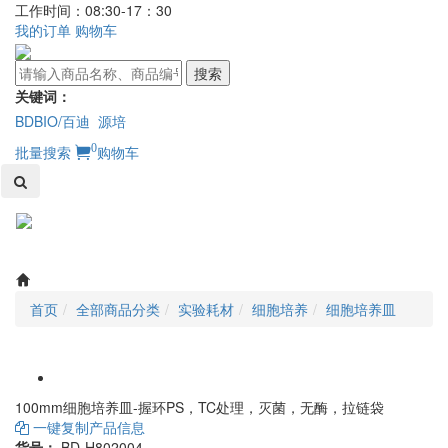
工作时间：08:30-17：30
我的订单
购物车
搜索
关键词：
BDBIO/百迪
源培
0
批量搜索
购物车
Toggl
naviga
首页
全部商品分类
实验耗材
细胞培养
细胞培养皿
100mm细胞培养皿-握环PS，TC处理，灭菌，无酶，拉链袋
一键复制产品信息
货号：
BD-H802004