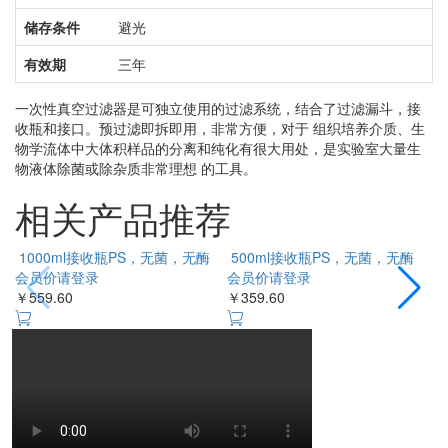
储存条件
避光
有效期
三年
一次性真空过滤器是可独立使用的过滤系统，结合了过滤漏斗，接
收瓶和接口。预过滤即拆即用，非常方便，对于 组织培养介质、生
物学流体中大体积样品的分离和纯化有很大用处，是实验室大量生
物液体除菌或除杂质非常理想 的工具。
相关产品推荐
1000ml接收瓶PS，无菌，无酶
500ml接收瓶PS，无菌，无酶
会员价请登录
会员价请登录
￥559.60
￥359.60
￥