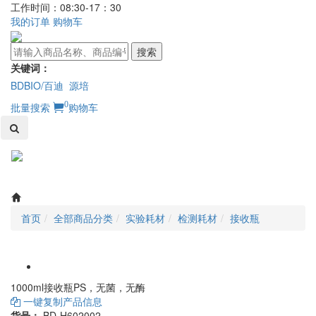
工作时间：08:30-17：30
我的订单
购物车
搜索
关键词：
BDBIO/百迪
源培
0
批量搜索
购物车
Toggl
naviga
首页
全部商品分类
实验耗材
检测耗材
接收瓶
1000ml接收瓶PS，无菌，无酶
一键复制产品信息
货号：
BD-H602002