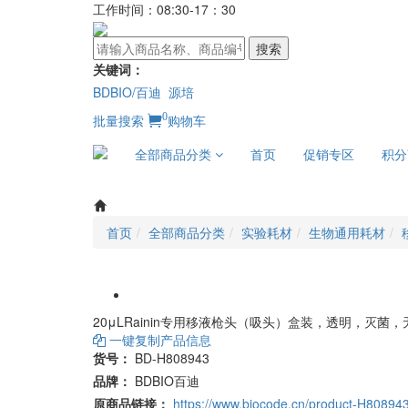
工作时间：08:30-17：30
搜索
关键词：
BDBIO/百迪
源培
0
批量搜索
购物车
全部商品分类
首页
促销专区
积分
首页
全部商品分类
实验耗材
生物通用耗材
20μLRainin专用移液枪头（吸头）盒装，透明，灭菌，
一键复制产品信息
货号：
BD-H808943
品牌：
BDBIO百迪
原商品链接：
https://www.biocode.cn/product-H80894