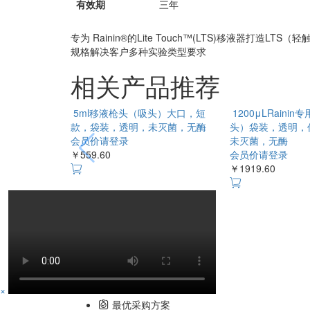
有效期
三年
专为 Rainin®的Lite Touch™(LTS)移
规格解决客户多种实验类型要求 ​
相关产品推荐
5ml移液枪头（吸头）大口，短款，
袋装，透明，未灭菌，无酶
1200μLRaini
会员价请登录
头）袋装，透明，
￥559.60
未灭菌，无酶
会员价请登录
￥1919.60