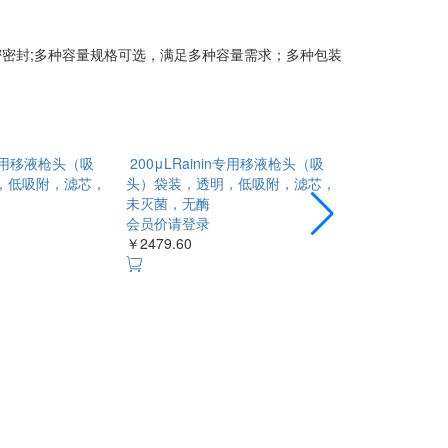
形成气密密封;多种容量规格可选，满足多种容量需求；多种包装
n专用移液枪头（吸
200μLRainin专用移液枪头（吸
20μLRain
，低吸附，滤芯，
头）袋装，透明，低吸附，滤芯，
袋装，透明，
未灭菌，无酶
菌，无酶
会员价请登录
会员价请登录
￥2479.60
￥2399.60