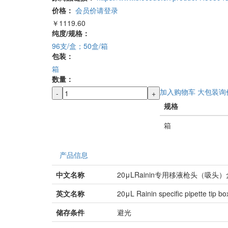
价格：
会员价请登录
￥1119.60
纯度/规格：
96支/盒；50盒/箱
包装：
箱
数量：
加入购物车
大包装询
-
+
规格
箱
产品信息
中文名称
20μLRainin专用移液枪头（吸
英文名称
20μL Rainin specific pipette tip bo
储存条件
避光