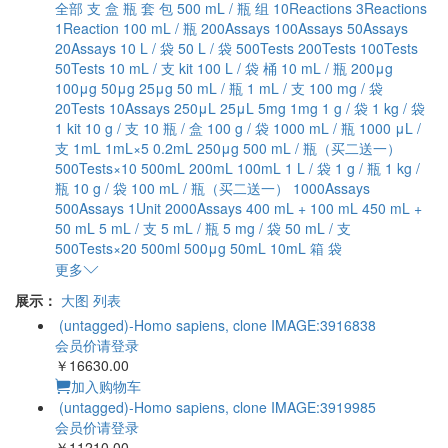
全部
支
盒
瓶
套
包
500 mL / 瓶
组
10Reactions
3Reactions
1Reaction
100 mL / 瓶
200Assays
100Assays
50Assays
20Assays
10 L / 袋
50 L / 袋
500Tests
200Tests
100Tests
50Tests
10 mL / 支
kit
100 L / 袋
桶
10 mL / 瓶
200μg
100μg
50μg
25μg
50 mL / 瓶
1 mL / 支
100 mg / 袋
20Tests
10Assays
250μL
25μL
5mg
1mg
1 g / 袋
1 kg / 袋
1 kit
10 g / 支
10 瓶 / 盒
100 g / 袋
1000 mL / 瓶
1000 μL /
支
1mL
1mL×5
0.2mL
250μg
500 mL / 瓶（买二送一）
500Tests×10
500mL
200mL
100mL
1 L / 袋
1 g / 瓶
1 kg /
瓶
10 g / 袋
100 mL / 瓶（买二送一）
1000Assays
500Assays
1Unit
2000Assays
400 mL + 100 mL
450 mL +
50 mL
5 mL / 支
5 mL / 瓶
5 mg / 袋
50 mL / 支
500Tests×20
500ml
500μg
50mL
10mL
箱
袋
更多
展示：
大图
列表
(untagged)-Homo sapiens, clone IMAGE:3916838
会员价请登录
￥16630.00
加入购物车
(untagged)-Homo sapiens, clone IMAGE:3919985
会员价请登录
￥11210.00