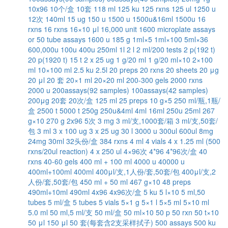
10x96
10个/盒
10套
118 ml
125 ku
125 rxns
125 ul
1250 u
12次
140ml
15 ug
150 u
1500 u
1500u&16ml
1500u
16
rxns
16 rxns
16×10 μl
16,000 unit
1600 microplate assays
or 50 tube assays
1600 u
185 g
1ml×5
1ml×100
5ml×36
600,000u
100u
400u
250ml
1l
2 l
2 ml/200 tests
2 p(192 t)
20 p(1920 t)
15 t
2 x 25 ug
1 g/20 ml
1 g/20 ml×10
2×100
ml
10×100 ml
2.5 ku
2.5l
20 preps
20 rxns
20 sheets
20 μg
20 μl
20 套
20×1 ml
20×20 ml
200-300 gels
2000 rxns
2000 u
200assays(92 samples)
100assays(42 samples)
200μg
20套
20次/盒
125 ml
25 preps
10 g×5
250 ml/瓶,1瓶/
盒
2500 t
5000 t
250g
250u&4ml
4ml
16ml
250u
25ml
267
g×10
270 g
2x96
5次
3 mg
3 ml/支,1000套/箱
3 ml/支,50套/
包
3 ml
3 x 100 ug
3 x 25 ug
30 l
3000 u
300ul
600ul
8mg
24mg
30ml
32头份/盒
384 rxns
4 ml
4 vials
4 x 1.25 ml (500
rxns/20ul reaction)
4 x 250 ul
4×96次
4*96
4*96次/盒
40
rxns
40-60 gels
400 ml + 100 ml
4000 u
40000 u
400ml+100ml
400ml
400μl/支,1人份/套,50套/包
400μl/支,2
人份/套,50套/包
450 ml + 50 ml
467 g×10
48 preps
490ml+10ml
490ml
4x96
4x96次/盒
5 ku
5 l×10
5 ml,50
tubes
5 ml/盒
5 tubes
5 vials
5×1 g
5×1 l
5×5 ml
5×10 ml
5.0 ml
50 ml,5 ml/支
50 ml/盒
50 ml×10
50 p
50 rxn
50 t×10
50 μl
150 μl
50 套(每套含2支采样拭子)
500 assays
500 ku