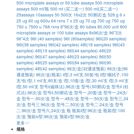
500 microplate assays or 50 tube assays
500 microplate
assays
500 ml/瓶
500 ml (买二送一)
500 ml(买二送一)
25assays
10assays
50
500次
16x2次
50测试/盒
528 g
6 x
25 ug
60 ug
600u
64 rxns
7 x 25 ug
70 ug
700 ug
750 ug
750 u
7500 u
768 rxns
8*96次/盒
80 tubes
80,000 unit
800
microplate assays or 100 tube assays
8x96次/盒
96*2次
96*4次
96t (40 samples)
96t (80samples)
96t(20 samples)
96t(38 samples)
96t(42 samples)
48t(18 samples)
96t(43
samples)
48t(19 samples)
96t(44 samples)
48t(20
samples)
96t(47 samples)
48t(23 samples)
96t(50
samples)
48t(25 samples)
96t(84 samples)
96t(90
samples)
48t(42 samples)
96次/盒(32通道预装)
96次/盒(96
通道预装)
96次/盒(瓶装)
ii型,3 ml/支,50套/包
ii型:咽拭子,100
支/包
i型,1 ml/支,80支/盒
i型,10套/盒
i型,30 ml/支
i型,5 ml/支
i型,50 ml/支
型号i(磁珠法),96次/盒
型号i,50测试/盒
型号ii (柱
式法),96次/盒
型号ii,50测试/盒
型号一,20套/盒
型号一,24次/
盒
型号一,50次/盒
型号一:48次/盒
型号一:50次/盒
型号三,24
次/盒
型号三:96次/盒
型号二,50次/盒
型号二:24次/盒
型号
二:96次/盒
型号六,24次/盒
瓶
瓶装ii型:96次/盒
瓶装i型:100
次/盒
预装iv型:96次/盒
预装v型:96次/盒
更多
规格