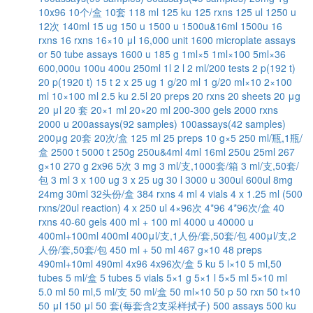
10x96
10个/盒
10套
118 ml
125 ku
125 rxns
125 ul
1250 u
12次
140ml
15 ug
150 u
1500 u
1500u&16ml
1500u
16
rxns
16 rxns
16×10 μl
16,000 unit
1600 microplate assays
or 50 tube assays
1600 u
185 g
1ml×5
1ml×100
5ml×36
600,000u
100u
400u
250ml
1l
2 l
2 ml/200 tests
2 p(192 t)
20 p(1920 t)
15 t
2 x 25 ug
1 g/20 ml
1 g/20 ml×10
2×100
ml
10×100 ml
2.5 ku
2.5l
20 preps
20 rxns
20 sheets
20 μg
20 μl
20 套
20×1 ml
20×20 ml
200-300 gels
2000 rxns
2000 u
200assays(92 samples)
100assays(42 samples)
200μg
20套
20次/盒
125 ml
25 preps
10 g×5
250 ml/瓶,1瓶/
盒
2500 t
5000 t
250g
250u&4ml
4ml
16ml
250u
25ml
267
g×10
270 g
2x96
5次
3 mg
3 ml/支,1000套/箱
3 ml/支,50套/
包
3 ml
3 x 100 ug
3 x 25 ug
30 l
3000 u
300ul
600ul
8mg
24mg
30ml
32头份/盒
384 rxns
4 ml
4 vials
4 x 1.25 ml (500
rxns/20ul reaction)
4 x 250 ul
4×96次
4*96
4*96次/盒
40
rxns
40-60 gels
400 ml + 100 ml
4000 u
40000 u
400ml+100ml
400ml
400μl/支,1人份/套,50套/包
400μl/支,2
人份/套,50套/包
450 ml + 50 ml
467 g×10
48 preps
490ml+10ml
490ml
4x96
4x96次/盒
5 ku
5 l×10
5 ml,50
tubes
5 ml/盒
5 tubes
5 vials
5×1 g
5×1 l
5×5 ml
5×10 ml
5.0 ml
50 ml,5 ml/支
50 ml/盒
50 ml×10
50 p
50 rxn
50 t×10
50 μl
150 μl
50 套(每套含2支采样拭子)
500 assays
500 ku