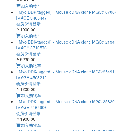
Validated) Vimentin Polyclonal Antibody
会员价请登录
￥4020.00
加入购物车
(Myc-DDK-tagged) - Mouse cDNA clone MGC:107004
IMAGE:3465447
会员价请登录
￥1900.00
加入购物车
(Myc-DDK-tagged) - Mouse cDNA clone MGC:12134
IMAGE:3710576
会员价请登录
￥5230.00
加入购物车
(Myc-DDK-tagged) - Mouse cDNA clone MGC:25491
IMAGE:4503212