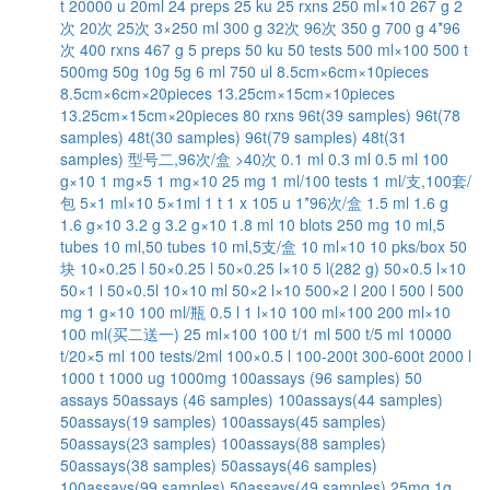
t
20000 u
20ml
24 preps
25 ku
25 rxns
250 ml×10
267 g
2
次
20次
25次
3×250 ml
300 g
32次
96次
350 g
700 g
4*96
次
400 rxns
467 g
5 preps
50 ku
50 tests
500 ml×100
500 t
500mg
50g
10g
5g
6 ml
750 ul
8.5cm×6cm×10pieces
8.5cm×6cm×20pieces
13.25cm×15cm×10pieces
13.25cm×15cm×20pieces
80 rxns
96t(39 samples)
96t(78
samples)
48t(30 samples)
96t(79 samples)
48t(31
samples)
型号二,96次/盒
>40次
0.1 ml
0.3 ml
0.5 ml
100
g×10
1 mg×5
1 mg×10
25 mg
1 ml/100 tests
1 ml/支,100套/
包
5×1 ml×10
5×1ml
1 t
1 x 105 u
1*96次/盒
1.5 ml
1.6 g
1.6 g×10
3.2 g
3.2 g×10
1.8 ml
10 blots
250 mg
10 ml,5
tubes
10 ml,50 tubes
10 ml,5支/盒
10 ml×10
10 pks/box
50
块
10×0.25 l
50×0.25 l
50×0.25 l×10
5 l(282 g)
50×0.5 l×10
50×1 l
50×0.5l
10×10 ml
50×2 l×10
500×2 l
200 l
500 l
500
mg
1 g×10
100 ml/瓶
0.5 l
1 l×10
100 ml×100
200 ml×10
100 ml(买二送一)
25 ml×100
100 t/1 ml
500 t/5 ml
10000
t/20×5 ml
100 tests/2ml
100×0.5 l
100-200t
300-600t
2000 l
1000 t
1000 ug
1000mg
100assays (96 samples)
50
assays
50assays (46 samples)
100assays(44 samples)
50assays(19 samples)
100assays(45 samples)
50assays(23 samples)
100assays(88 samples)
50assays(38 samples)
50assays(46 samples)
100assays(99 samples)
50assays(49 samples)
25mg
1g