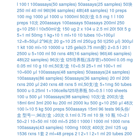
l
100 t
100assays(50 samples)
50assays(25 samples)
50块
250 ml
40 ml
96t(96 samples)
48t(48 samples)
10 preps
100 mg
1000 μl
1000 u
1000ml
50次/盒
0.5 mg
1 l
100
preps
10次
200assays
100assays
50assays
200ml
250
g×10
250 l
10x50ml/盒
150 ug
2 x 104 u
2.5 ml
20t
50t
5 g
5×1 ml
50mg
1 kg×10
1 ml×10
10 tubes
10×100μl
12×8×50μl
2*96次
20 g×10
25 ml
250μg
50 t(250 μl)
300μl
1 kit
100 ml×10
10000 u
125 gels(0.75 mm胶)
2×0.5 l
20 t
2500 u
5×100 ml
50 rxns
48t(16 samples)
96t(46 samples)
48t(22 samples)
96次/盒
t25培养瓶(冻存管)+500ml
0.05 mg
0.05 ml
10 g
10 ml,50支/盒
10×0.5l
25×1 ml
100×1 ml
10×600 μl
100assays(48 samples)
50assays(24 samples)
100assays(86 samples)
50assays(36 samples)
20 ml
200
rxns
200 μl
240 rxns
48 rxns
5 ml,50支/盒
5×1mg
50 tubes
5000 u
0.25ml
1×106cells/t25培养瓶
50×0.5 l
100 sheets
100 u
500 μl
100assays(98 samples)
10次/盒
200次/盒
18ml
6ml
3ml
200 ku
200 ml
2000 ku
500 g×10
250 μl
48次
100 l×10
5 kg
500 preps
500assays
15ml
96 tests
96头份/
盒
型号一,96次/盒
>20次
0.1ml
0.75 ml
10 块
10 瓶
10×2 l
50×2 l
10×50 ml
100 ml×5
250 t
1000 l
1000 ml
1000 rxns
100assays(43 samples)
100mg
100次
400次
2ml
125 ug
1536 rxns
1套
2 ml×48 preps
2 t
2×1 l
2×1 ml
20 tubes
200