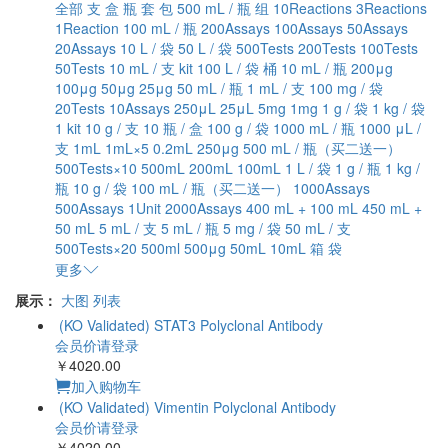
全部
支
盒
瓶
套
包
500 mL / 瓶
组
10Reactions
3Reactions
1Reaction
100 mL / 瓶
200Assays
100Assays
50Assays
20Assays
10 L / 袋
50 L / 袋
500Tests
200Tests
100Tests
50Tests
10 mL / 支
kit
100 L / 袋
桶
10 mL / 瓶
200μg
100μg
50μg
25μg
50 mL / 瓶
1 mL / 支
100 mg / 袋
20Tests
10Assays
250μL
25μL
5mg
1mg
1 g / 袋
1 kg / 袋
1 kit
10 g / 支
10 瓶 / 盒
100 g / 袋
1000 mL / 瓶
1000 μL /
支
1mL
1mL×5
0.2mL
250μg
500 mL / 瓶（买二送一）
500Tests×10
500mL
200mL
100mL
1 L / 袋
1 g / 瓶
1 kg /
瓶
10 g / 袋
100 mL / 瓶（买二送一）
1000Assays
500Assays
1Unit
2000Assays
400 mL + 100 mL
450 mL +
50 mL
5 mL / 支
5 mL / 瓶
5 mg / 袋
50 mL / 支
500Tests×20
500ml
500μg
50mL
10mL
箱
袋
更多
展示：
大图
列表
(KO Validated)
STAT3 Polyclonal Antibody
会员价请登录
￥4020.00
加入购物车
(KO