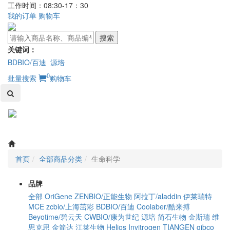
工作时间：08:30-17：30
我的订单
购物车
搜索
关键词：
BDBIO/百迪
源培
0
批量搜索
购物车
Toggl
naviga
首页
全部商品分类
生命科学
品牌
全部
OriGene
ZENBIO/正能生物
阿拉丁/aladdin
伊莱瑞特
MCE
zcbio/上海茁彩
BDBIO/百迪
Coolaber/酷来搏
Beyotime/碧云天
CWBIO/康为世纪
源培
简石生物
金斯瑞
维
思克思
金简达
江莱生物
Helios
Invitrogen
TIANGEN
gibco