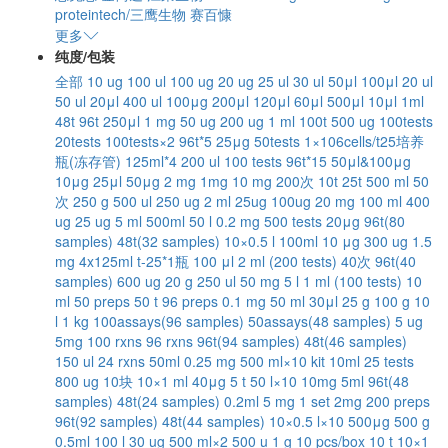
proteintech/三鹰生物
赛百慷
更多
纯度/包装
全部
10 ug
100 ul
100 ug
20 ug
25 ul
30 ul
50μl
100μl
20 ul
50 ul
20μl
400 ul
100μg
200μl
120μl
60μl
500μl
10μl
1ml
48t
96t
250μl
1 mg
50 ug
200 ug
1 ml
100t
500 ug
100tests
20tests
100tests×2
96t*5
25μg
50tests
1×106cells/t25培养
瓶(冻存管)
125ml*4
200 ul
100 tests
96t*15
50μl&100μg
10μg
25μl
50μg
2 mg
1mg
10 mg
200次
10t
25t
500 ml
50
次
250 g
500 ul
250 ug
2 ml
25ug
100ug
20 mg
100 ml
400
ug
25 ug
5 ml
500ml
50 l
0.2 mg
500 tests
20μg
96t(80
samples)
48t(32 samples)
10×0.5 l
100ml
10 μg
300 ug
1.5
mg
4x125ml
t-25*1瓶
100 μl
2 ml (200 tests)
40次
96t(40
samples)
600 ug
20 g
250 ul
50 mg
5 l
1 ml (100 tests)
10
ml
50 preps
50 t
96 preps
0.1 mg
50 ml
30μl
25 g
100 g
10
l
1 kg
100assays(96 samples)
50assays(48 samples)
5 ug
5mg
100 rxns
96 rxns
96t(94 samples)
48t(46 samples)
150 ul
24 rxns
50ml
0.25 mg
500 ml×10
kit
10ml
25 tests
800 ug
10块
10×1 ml
40μg
5 t
50 l×10
10mg
5ml
96t(48
samples)
48t(24 samples)
0.2ml
5 mg
1 set
2mg
200 preps
96t(92 samples)
48t(44 samples)
10×0.5 l×10
500μg
500 g
0.5ml
100 l
30 ug
500 ml×2
500 u
1 g
10 pcs/box
10 t
10×1